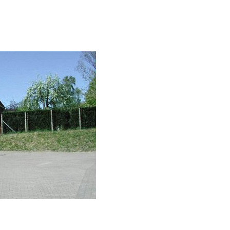
benweg