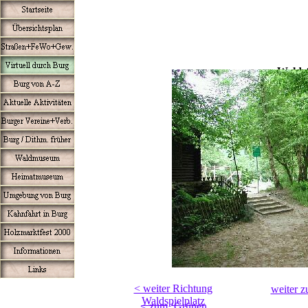
Walds
< weiter Richtung
weiter z
Waldspielplatz
< zum ‘Grünen